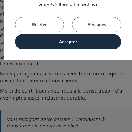
Chez ESTUDENER, nous croyons fermement que la
or switch them off in
settings
.
transition vers un avenir durable commence par
chaque petite action. Cette reconnaissance renforce
notre engagement à:
Rejeter
Réglages
Promouvoir l’énergie renouvelable comme moteur
de changement.
Accepter
Encourager une gestion responsable dans chaque
projet.
Générer un impact positif sur la communauté et
l’environnement.
Nous partageons ce succès avec toute notre équipe,
nos collaborateurs et nos clients.
Merci de contribuer avec nous à la construction d’un
avenir plus juste, inclusif et durable.
Vous rejoignez notre mission ? Continuons à
transformer le monde ensemble!