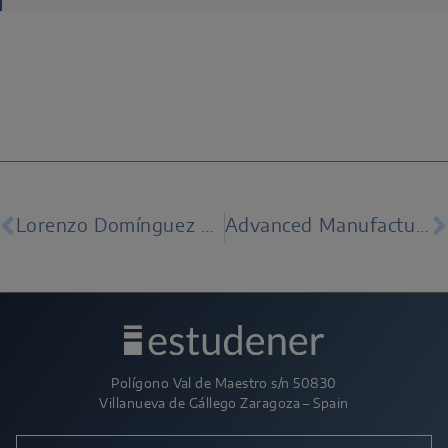
Lorenzo Domínguez au Aragón Business Summit 2025
Advanced Manufacturing Madrid 2025 : l’expérience d’Estudener au salon industriel de l’année
Polígono Val de Maestro s/n 50830
Villanueva de Gállego Zaragoza – Spain