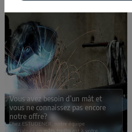
Vous avez besoin d’un mât et
vous ne connaissez pas encore
notre offre?
Chez ESTUDENER, notre équipe
spécialisée en
mâts treillis
est à votre