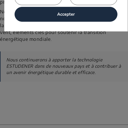
présentes dans plusieurs régions du continent.
Notre présence en Afrique ne cesse de croître. Chaque
Accepter
nouveau mât installé renforce notre engagement pour
la qualité, la sécurité et la précision dans la mesure du
vent, éléments clés pour soutenir la transition
énergétique mondiale.
Nous continuerons à apporter la technologie
ESTUDENER dans de nouveaux pays et à contribuer à
un avenir énergétique durable et efficace.