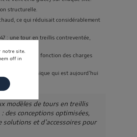
on structurelle.
 chaud, ce qui réduisait considérablement
 : une tour en treillis contreventée,
 notre site.
tait optimisé en fonction des charges
hem off in
elle norme technique qui est aujourd’hui
 modèles de tours en treillis
: des conceptions optimisées,
solutions et d’accessoires pour