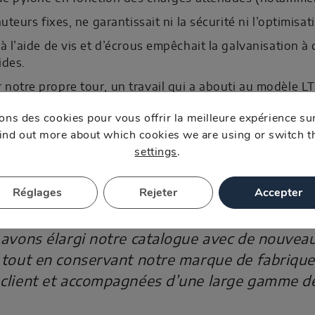
teurs fixes, ne garantissait ni la sécurité ni l’optimisati
à l’aide de vis et d’écrous empêchait la galvanisation à
ides.
otre propre tour, un travail qui a abouti au modèle LT47
’un système innovant de douilles et de goupilles.
ons des cookies pour vous offrir la meilleure expérience sur
tre propre méthodologie dans laquelle chaque modèle é
ind out more about which cookies we are using or switch t
settings
.
itable révolution dans le secteur et a établi une nouv
ens.
Réglages
Rejeter
Accepter
avons élargi notre catalogue avec de nouveaux
 tout en conservant notre marque de fabrique 
client et accompagnées d’une large gamme de 