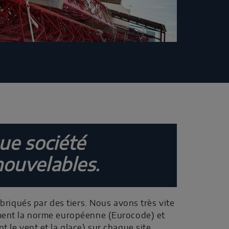
ue société
nouvelables.
briqués par des tiers. Nous avons très vite
ement la norme européenne (Eurocode) et
le vent et la glace) sur chaque site.