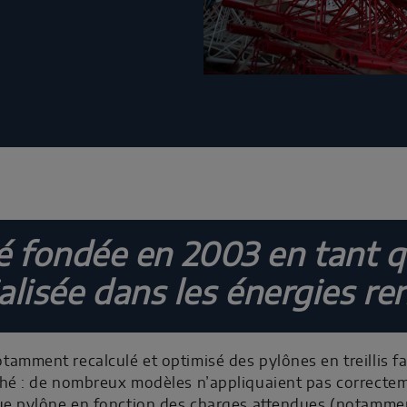
fondée en 2003 en tant q
ialisée dans les énergies re
amment recalculé et optimisé des pylônes en treillis fa
rché : de nombreux modèles n’appliquaient pas correct
ue pylône en fonction des charges attendues (notamment 