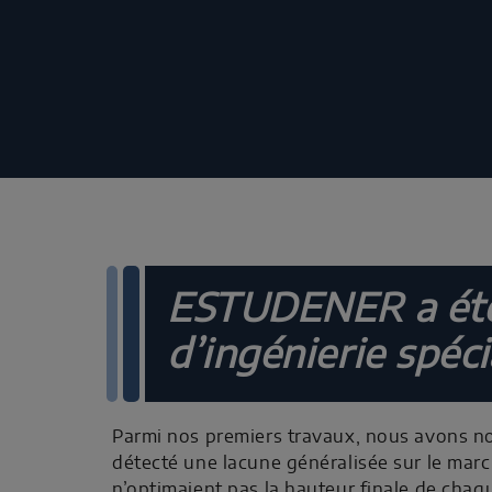
ESTUDENER a été 
d’ingénierie spéc
Parmi nos premiers travaux, nous avons not
détecté une lacune généralisée sur le ma
n’optimaient pas la hauteur finale de chaq