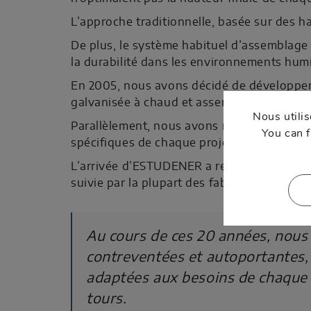
L’approche traditionnelle, basée sur des hau
De plus, le système habituel d’assemblage 
la durabilité dans les environnements hum
En 2005, nous avons décidé de développer n
galvanisée à chaud et assemblée à l’aide d
Nous utilis
Parallèlement, nous avons mis en place no
You can f
spécifiques de chaque projet.
L’arrivée d’ESTUDENER a représenté une vér
suivie par la plupart des fabricants europé
Au cours de ces 20 années, nous 
contreventées et autoportantes,
adaptées aux besoins de chaque 
tours.