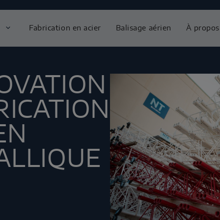
Fabrication en acier
Balisage aérien
À propos
NOVATION
RICATION
EN
TALLIQUE