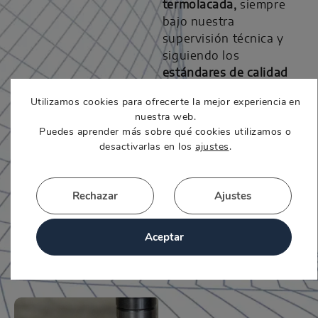
termolacada,
siempre
bajo nuestra
supervisión técnica y
siguiendo los
estándares de calidad
Estudener
.
Utilizamos cookies para ofrecerte la mejor experiencia en
Esta combinación de
nuestra web.
medios propios y
Puedes aprender más sobre qué cookies utilizamos o
colaboradores
desactivarlas en los
ajustes
.
certificados nos
permite garantizar
eficiencia, fiabilidad y
Rechazar
Ajustes
entregas totalmente
adaptadas
a las
Aceptar
necesidades del
cliente.