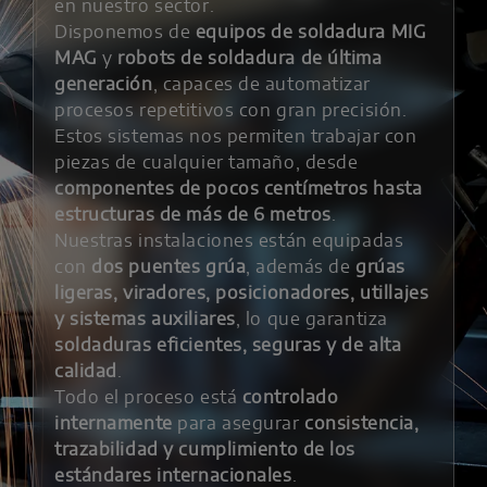
en nuestro sector.
Disponemos de
equipos de soldadura MIG
MAG
y
robots de soldadura de última
generación
, capaces de automatizar
procesos repetitivos con gran precisión.
Estos sistemas nos permiten trabajar con
piezas de cualquier tamaño, desde
componentes de pocos centímetros hasta
estructuras de más de 6 metros
.
Nuestras instalaciones están equipadas
con
dos puentes grúa
, además de
grúas
ligeras, viradores, posicionadores, utillajes
y sistemas auxiliares
, lo que garantiza
soldaduras eficientes, seguras y de alta
calidad
.
Todo el proceso está
controlado
internamente
para asegurar
consistencia,
trazabilidad y cumplimiento de los
estándares internacionales
.