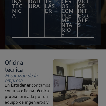
INA
DAD
TE
CES
VICI
TÉC
URA
LÁS
OS
OS
NIC
ER
COM
INT
A
PLE
EGR
ME
ALE
NTA
S
RIO
S
Oficina
técnica
El corazón de la
empresa
En
Estudener
contamos
con una
oficina técnica
propia
formada por un
equipo de ingenieros y