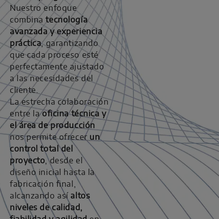
Nuestro enfoque
combina
tecnología
avanzada y experiencia
práctica
, garantizando
que cada proceso esté
perfectamente ajustado
a las necesidades del
cliente.
La estrecha colaboración
entre la
oficina técnica y
el área de producción
nos permite ofrecer
un
control total del
proyecto
, desde el
diseño inicial hasta la
fabricación final,
alcanzando así
altos
niveles de calidad,