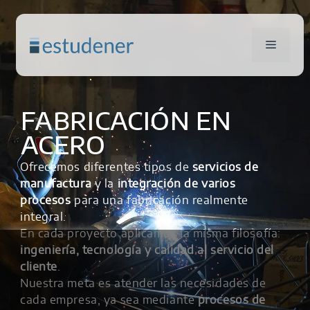
FABRICACIÓN EN
ACERO
Ofrecemos diferentes tipos de
servicios de
manufactura
y la
integración de varios
procesos
para una fabricación realmente
integral.
En cada proyecto aplicamos la misma filosofía:
ingeniería, tecnología y calidad al servicio del
cliente
.
Nuestra meta es atender las necesidades de
cada empresa, ya sea mediante
procesos de